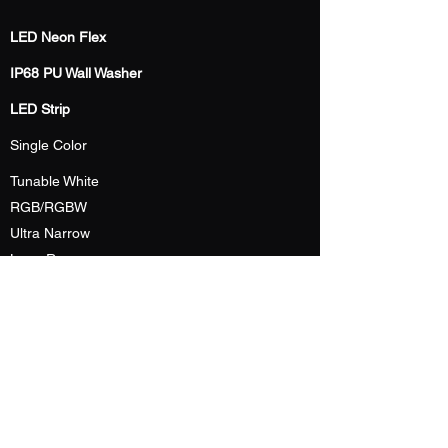
LED Neon Flex
IP68 PU Wall Washer
LED Strip
Single Color
Tunable White
RGB/RGBW
Ultra Narrow
Long Run
IP68 Silicone Neon
IP67 Top View
IP67 Side View
IP67 360°
Email:
info@rholite.com