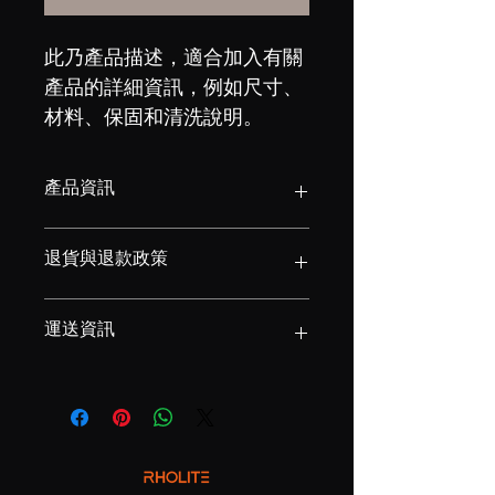
此乃產品描述，適合加入有關
產品的詳細資訊，例如尺寸、
材料、保固和清洗說明。
產品資訊
這是產品詳情，適合加入有關產品的更
退貨與退款政策
多資訊，例如尺寸、材料、保固和清洗
說明。另外，您也可在此處形容產品的
獨特之處，以及可給客戶帶來的好處。
這是退貨與退款政策，適合向客戶解釋
運送資訊
買家總是希望能在購買之前清楚了解產
如何處理不滿意的產品。撰寫政策時，
品。所以請盡量提供資訊，讓顧客有信
請盡量開門見山，以便建立互信，讓顧
心和决心購買產品。
客有信心購買您的產品。
這是個運送政策，適合加入與運送方
法、包裝和費用相關的資訊。撰寫政策
時，請盡量開門見山，以便建立互信，
讓顧客有信心購買您的產品。