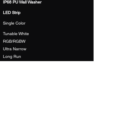
IP68 PU Wall Washer
LED Strip
Single Color
Tunable White
RGB/RGBW
Ultra Narrow
Long Run
IP68 Silicone Neon
IP67 Top View
IP67 Side View
IP67 360°
Email:
info@rholite.com
Tel:
+86-755-2774-6346
Products