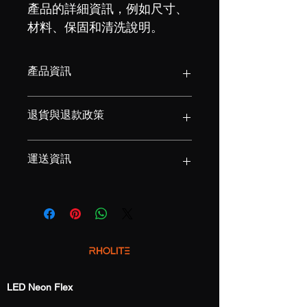
產品的詳細資訊，例如尺寸、
材料、保固和清洗說明。
產品資訊
這是產品詳情，適合加入有關產品的更
退貨與退款政策
多資訊，例如尺寸、材料、保固和清洗
說明。另外，您也可在此處形容產品的
獨特之處，以及可給客戶帶來的好處。
這是退貨與退款政策，適合向客戶解釋
運送資訊
買家總是希望能在購買之前清楚了解產
如何處理不滿意的產品。撰寫政策時，
品。所以請盡量提供資訊，讓顧客有信
請盡量開門見山，以便建立互信，讓顧
心和决心購買產品。
客有信心購買您的產品。
這是個運送政策，適合加入與運送方
法、包裝和費用相關的資訊。撰寫政策
時，請盡量開門見山，以便建立互信，
讓顧客有信心購買您的產品。
LED Neon Flex